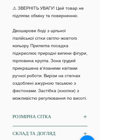
⚠️ ЗВЕРНІТЬ УВАГУ! Цей товар не
підлягає обміну та поверненню.
Двошарове боді з щільної
італійської сітки світло-жовтого
кольору. Прилегла посадка
підкреслює природні вигини фігури,
горловина кругла. Зона грудей
прикрашена в’язаними квітами
ручної роботи. Вирізи на стегнах
оздоблені ажурною тасьмою з
фестонами. Застібка (кнопки) з
можливістю регулювання по висоті.
РОЗМІРНА СІТКА
XS
СКЛАД ТА ДОГЛЯД
Об'єм грудей: 84-86