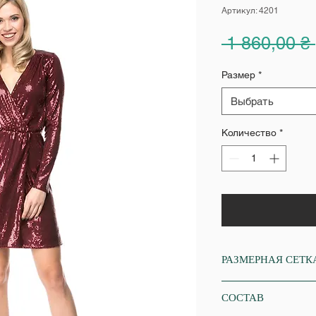
Артикул: 4201
 1 860,00 ₴ 
Размер
*
Выбрать
Количество
*
РАЗМЕРНАЯ СЕТК
XS
СОСТАВ
Обхват груди: 84-86