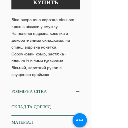
КУПИТЬ
Біла вкорочена сорочка вільного
крою з віскози у смужку.
На полочці відрізна кокетка з
декоративними складками, на
спинці відрізна кокетка.
Сорочковий комір, застібка -
планка із білими гудзиками.
Вільний, короткий рукав зі
спущеною проймою.
РОЗМІРНА СІТКА
XS
СКЛАД ТА ДОГЛЯД
Об'єм грудей: 84-86
Об'єм талії: 64-68
віскоза 75%; нейлон 25%
Об'єм стегон: 86-88
МАТЕРІАЛ
ручне прання в теплій воді до 30˚С;
S