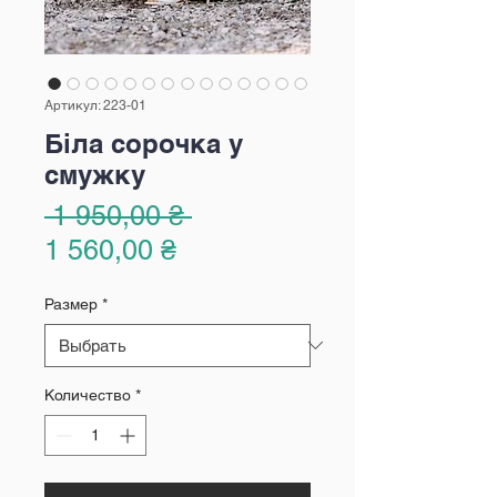
Артикул: 223-01
Біла сорочка у
смужку
Обычная
 1 950,00 ₴ 
Спеццена
цена
1 560,00 ₴
Размер
*
Количество
*