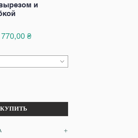
вырезом и
бкой
Обычная
Спеццена
770,00 ₴
цена
КУПИТЬ
А