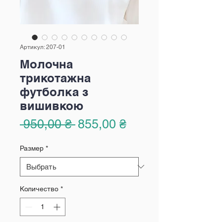
Артикул: 207-01
Молочна
трикотажна
футболка з
вишивкою
Обычная
Спеццена
 950,00 ₴ 
855,00 ₴
цена
Размер
*
Количество
*