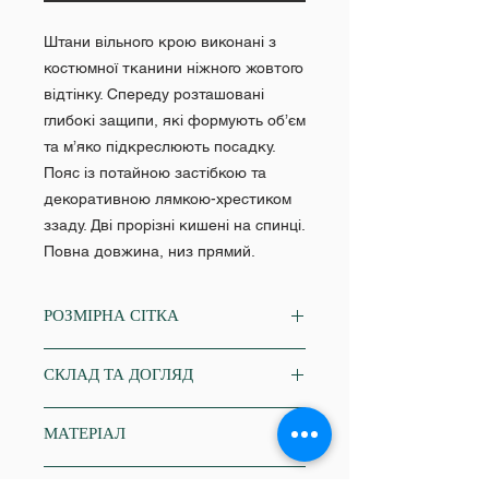
Штани вільного крою виконані з
костюмної тканини ніжного жовтого
відтінку. Спереду розташовані
глибокі защипи, які формують об’єм
та м’яко підкреслюють посадку.
Пояс із потайною застібкою та
декоративною лямкою-хрестиком
ззаду. Дві прорізні кишені на спинці.
Повна довжина, низ прямий.
РОЗМІРНА СІТКА
XS
СКЛАД ТА ДОГЛЯД
Об'єм грудей: 84-86
Об'єм талії: 64-68
45% віскоза, 6% спандекс, 49%
Об'єм стегон: 86-88
МАТЕРІАЛ
поліестер
S
щільність 220г/м.кв
Об'єм грудей: 86-88
віскоза, полівіскоза
делікатне прання в пральній