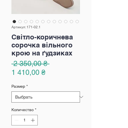
Артикул: 171-02.1
Світло-коричнева
сорочка вільного
крою на ґудзиках
Обычная
 2 350,00 ₴ 
Спеццена
цена
1 410,00 ₴
Размер
*
Количество
*