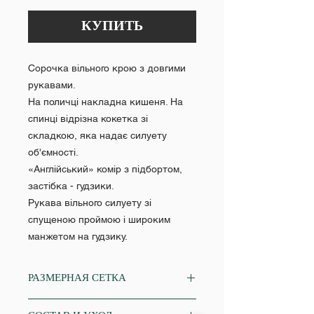
КУПИТЬ
Сорочка вільного крою з довгими
рукавами.
На поличці накладна кишеня. На
спинці відрізна кокетка зі
складкою, яка надає силуету
об'ємності.
«Англійський» комір з підбортом,
застібка - гудзики.
Рукава вільного силуету зі
спущеною проймою і широким
манжетом на гудзику.
РАЗМЕРНАЯ СЕТКА
XS