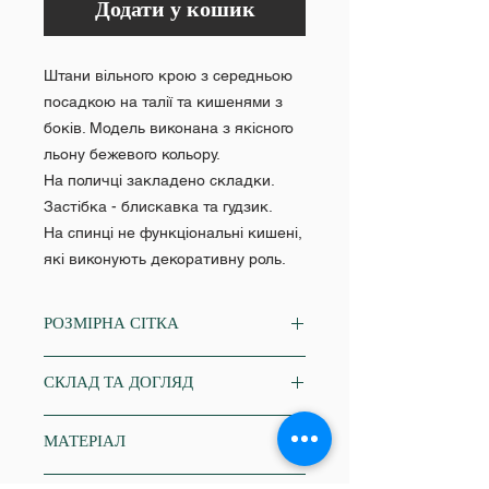
Додати у кошик
Штани вільного крою з середньою
посадкою на талії та кишенями з
боків. Модель виконана з якісного
льону бежевого кольору.
На поличці закладено складки.
Застібка - блискавка та гудзик.
На спинці не функціональні кишені,
які виконують декоративну роль.
РОЗМІРНА СІТКА
XS
СКЛАД ТА ДОГЛЯД
Об'єм грудей: 84-86
Об'єм талії: 64-68
льон 55%, віскоза 45%
Об'єм стегон: 86-88
МАТЕРІАЛ
професійне чищення
S
Об'єм грудей: 86-88
льон з креш ефектом