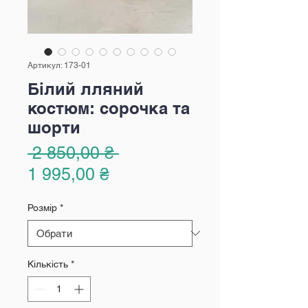
Артикул: 173-01
Білий лляний
костюм: сорочка та
шорти
Звичайна
 2 850,00 ₴ 
За
ціна
1 995,00 ₴
розпродажем
Розмір
*
Кількість
*