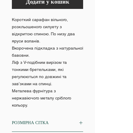
Додати у кошик
Короткий сарафан вільного,
розкльошеного силуету з
відкритою спиною. По низу два
яруси воланів.
Вкорочена підкладка з натуральної
бавовни.
Ліф з V-подібним вирізом та
тонкими бретельками, які
регулюються по довжині та
зав’зками на спинці.
Металева фурнітура з
нержавіючого металу сріблого
кольору.
РОЗМІРНА СІТКА