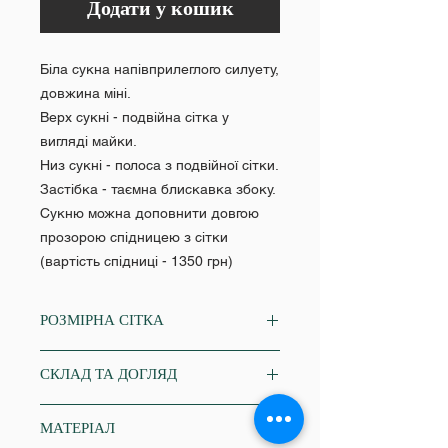
Додати у кошик
Біла сукна напівприлеглого силуету,
довжина міні.
Верх сукні - подвійна сітка у
вигляді майки.
Низ сукні - полоса з подвійної сітки.
Застібка - таємна блискавка збоку.
Сукню можна доповнити довгою
прозорою спідницею з сітки
(вартість спідниці - 1350 грн)
РОЗМІРНА СІТКА
XS
СКЛАД ТА ДОГЛЯД
Об'єм грудей: 84-86
Об'єм талії: 64-68
бавовна 67%, поліестер 30%,
Об'єм стегон: 86-88
МАТЕРІАЛ
еластан 3%
S