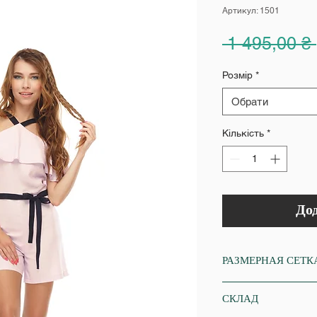
Артикул: 1501
 1 495,00 ₴ 
Розмір
*
Обрати
Кількість
*
До
РАЗМЕРНАЯ СЕТК
XS
СКЛАД
Об'єм грудей: 84-86