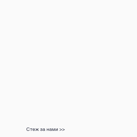
за 40%
0
Стеж за нами >>