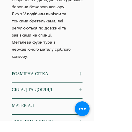
бавовни бежевого кольору.
Ліф з V-подібним вирізом та
тонкими бретельками, які
регулюються по довжині та
зав’зками на спинці.
Металева фурнітура з
нержавіючого металу сріблого
кольору.
РОЗМІРНА СІТКА
XS
СКЛАД ТА ДОГЛЯД
Об'єм грудей: 84-86
Об'єм талії: 64-68
віскоза 59%, льон 20%, нейлон 21%
Об'єм стегон: 86-88
МАТЕРІАЛ
щільність 135 г/кв.м
S
делікатне прання в пральній
Об'єм грудей: 86-88
льон
машині, температура води 30˚С -
ДОВЖИНА ВИРОБУ
Об'єм талії: 68-70
бавовна (підкладка)
40˚С;
Об'єм стегон: 90-92