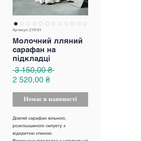
Артикул: 219-01
Молочний лляний
сарафан на
підкладці
Звичайна
 3 150,00 ₴ 
За
ціна
2 520,00 ₴
розпродажем
Немає в наявності
Довгий сарафан вільного,
розкльошеного силуету з
відкритою спиною.
Вкорочена підкладка з натуральної