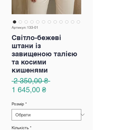
Артикул: 133-01
Світло-бежеві
штани із
завищеною талією
та косими
кишенями
Звичайна
 2 350,00 ₴ 
За
ціна
1 645,00 ₴
розпродажем
Розмір
*
Кількість
*