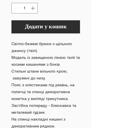
Додати у кошик
Світло-бежеві брюки з щільного
джинсу (твіл).
Модель із завищеною лінією талії та
косими кишенями з боків.
Стильні штани вільного крою,
завужені до низу.
Пояс з хлястиками під ремінь, на
поличці та спинці декоративна
кокетка у вигляді трикутника.
Застібка попереду - блискавка та
металевий гудзик.
На спинці накладні кишені з
декоративним рядком.