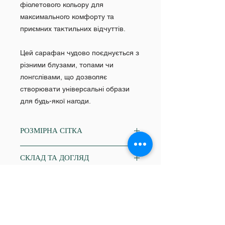
фіолетового кольору для
максимального комфорту та
приємних тактильних відчуттів.
Цей сарафан чудово поєднується з
різними блузами, топами чи
лонгслівами, що дозволяє
створювати універсальні образи
для будь-якої нагоди.
РОЗМІРНА СІТКА
XS
СКЛАД ТА ДОГЛЯД
Об'єм грудей: 84-86
Об'єм талії: 64-68
82% віскоза, 18% поліестер
Об'єм стегон: 86-88
МАТЕРІАЛ
ручне прання в теплій воді до 30˚С;
S
відбілювання заборонено;
Об'єм грудей: 86-88
віскоза, полівіскоза
віджимання заборонено;
ДОВЖИНА ВИРОБУ
Об'єм талії: 68-70
прасування заборонено.
Об'єм стегон: 90-92