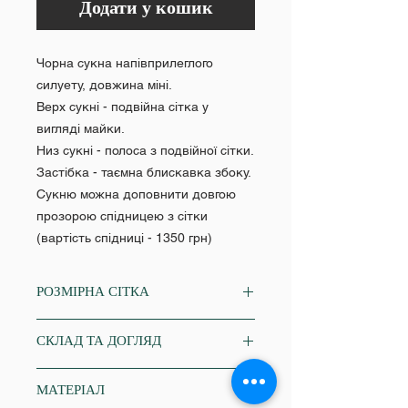
Додати у кошик
Чорна сукна напівприлеглого
силуету, довжина міні.
Верх сукні - подвійна сітка у
вигляді майки.
Низ сукні - полоса з подвійної сітки.
Застібка - таємна блискавка збоку.
Сукню можна доповнити довгою
прозорою спідницею з сітки
(вартість спідниці - 1350 грн)
РОЗМІРНА СІТКА
XS
СКЛАД ТА ДОГЛЯД
Об'єм грудей: 84-86
Об'єм талії: 64-68
бавовна 67%, поліестер 30%,
Об'єм стегон: 86-88
МАТЕРІАЛ
еластан 3%
S